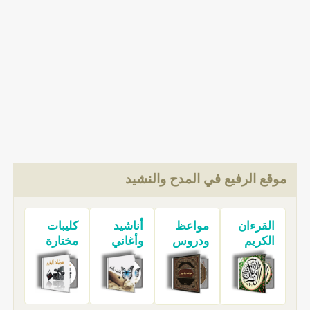
موقع الرفيع في المدح والنشيد
القرءان
مواعظ
أناشيد
كليبات
الكريم
ودروس
وأغاني
مختارة