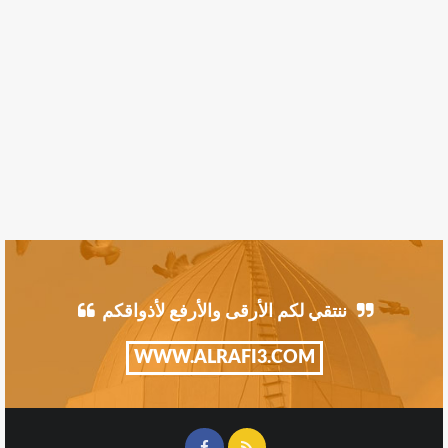
ننتقي لكم الأرقى والأرفع لأذواقكم
WWW.ALRAFI3.COM