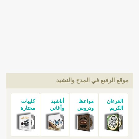
موقع الرفيع في المدح والنشيد
القرءان
مواعظ
أناشيد
كليبات
الكريم
ودروس
وأغاني
مختارة