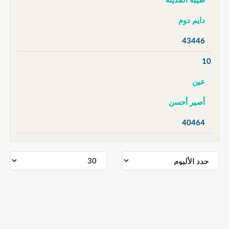
طيبة المدينة
دايم دوم
43446
10
عين
أصير أحسن
40464