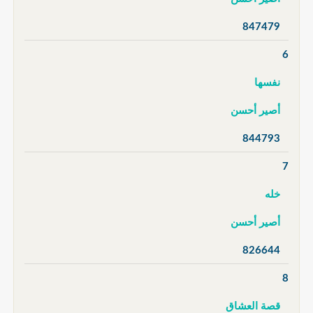
847479
6
نفسها
أصير أحسن
844793
7
خله
أصير أحسن
826644
8
قصة العشاق