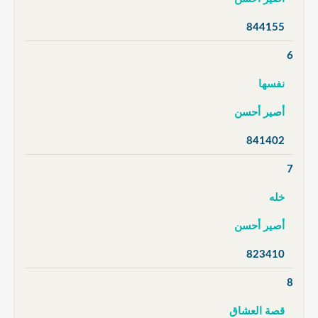
844155
6
نفسها
أصير أحسن
841402
7
خله
أصير أحسن
823410
8
قصة العشاق