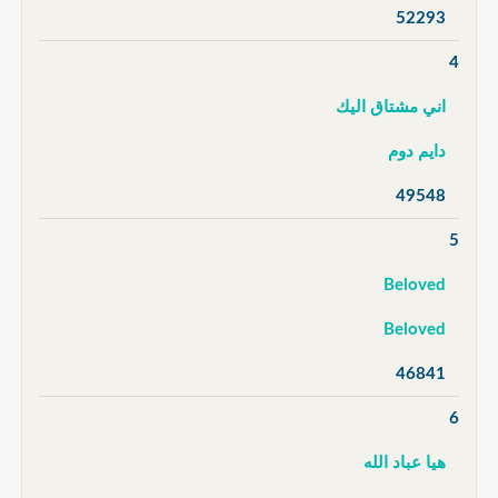
52293
4
اني مشتاق اليك
دايم دوم
49548
5
Beloved
Beloved
46841
6
هيا عباد الله