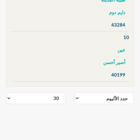
طيبة المدينة
دايم دوم
43284
10
عين
أصير أحسن
40199