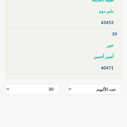
طيبة المدينة
دايم دوم
43453
10
عين
أصير أحسن
40471