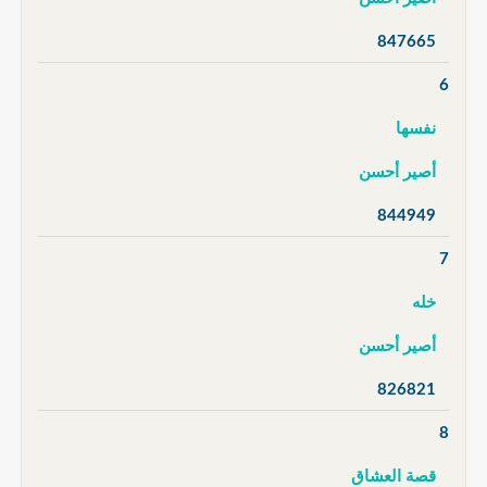
847665
6
نفسها
أصير أحسن
844949
7
خله
أصير أحسن
826821
8
قصة العشاق