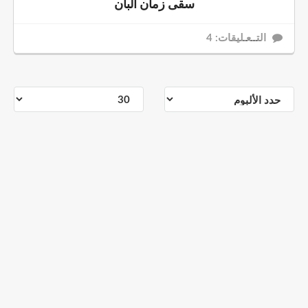
سقى زمان البان
التــعـليقات: 4