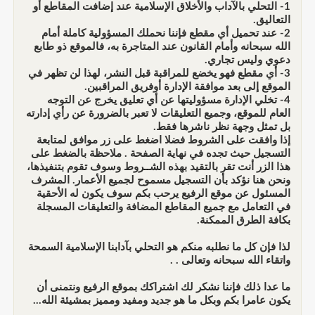
1- التحلي بالآداب والأخلاق الإسلامية عند إضافت المقاطع أو
التعاليق.
2- عند تحميل أي مقطع فإننا نحملك المسؤولية كاملة أمام
الله سبحانه وأمام القانون عند المتاجرة به، فالموقع ذو طابع
دعوي وليس تجاري.
3- أي مقطع فهو يخضع للمراقبة قبل النشر، لهذا لن تظهر في
الموقع إلى بعد موافقة الإدارة أوفريق المراقبين.
4- تخلي الإدارة مسؤوليتها عن أي تعليق يخرج عن التوجه
العام للموقع، وجميع التعليقات لا تعبر بالضرورة عن رأي إدارته
بل تمثل وجهة نظر ناشرها فقط.
إذا وافقت على الشروط فضلا اضغط على زر موافق لمتابعة
التسجيل حيث تجده في نهاية الصفحة . ملاحظة بالضغط على
هذا الزر أنت تقر بالتقيد بهذه الشــروط وسوف تقوم بتنفيذها،
ونحن هنا نؤكد بأن التسجيل مسموح لجميع الأعمار. المشرف
المسئول عن موقع الرفيع يرحب بكم سوف يكون له الأحقية
في التعامل مع جميع المقاطع المضافة والتعليقات المسجلة
بكافة الطرق الممكنة.
لذا فإن كل ما نطلبه منكم هو التحلي بآدابنا الإسلامية السمحة
واتقاء الله سبحانه وتعالى . .
ما عدا ذلك فإننا نشكر لك اشتراكك بموقع الرفيع ونتمنى أن
يكون عامرا بكم وبكل ما هو جديد ومفيد ومميز بمشيئة الله...