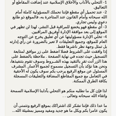
1- التحلي بالآداب والأخلاق الإسلامية عند إضافت المقاطع أو
التعاليق.
2- عند تحميل أي مقطع فإننا نحملك المسؤولية كاملة أمام
الله سبحانه وأمام القانون عند المتاجرة به، فالموقع ذو طابع
دعوي وليس تجاري.
3- أي مقطع فهو يخضع للمراقبة قبل النشر، لهذا لن تظهر في
الموقع إلى بعد موافقة الإدارة أوفريق المراقبين.
4- تخلي الإدارة مسؤوليتها عن أي تعليق يخرج عن التوجه
العام للموقع، وجميع التعليقات لا تعبر بالضرورة عن رأي إدارته
بل تمثل وجهة نظر ناشرها فقط.
إذا وافقت على الشروط فضلا اضغط على زر موافق لمتابعة
التسجيل حيث تجده في نهاية الصفحة . ملاحظة بالضغط على
هذا الزر أنت تقر بالتقيد بهذه الشــروط وسوف تقوم بتنفيذها،
ونحن هنا نؤكد بأن التسجيل مسموح لجميع الأعمار. المشرف
المسئول عن موقع الرفيع يرحب بكم سوف يكون له الأحقية
في التعامل مع جميع المقاطع المضافة والتعليقات المسجلة
بكافة الطرق الممكنة.
لذا فإن كل ما نطلبه منكم هو التحلي بآدابنا الإسلامية السمحة
واتقاء الله سبحانه وتعالى . .
ما عدا ذلك فإننا نشكر لك اشتراكك بموقع الرفيع ونتمنى أن
يكون عامرا بكم وبكل ما هو جديد ومفيد ومميز بمشيئة الله...