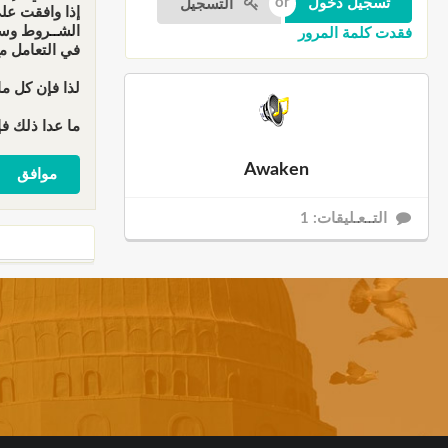
التسجيل
إذا وافقت عل
الشــروط وسو
فقدت كلمة المرور
في التعامل م
لذا فإن كل ما
ما عدا ذلك فإ
Awaken
التــعـليقات: 1