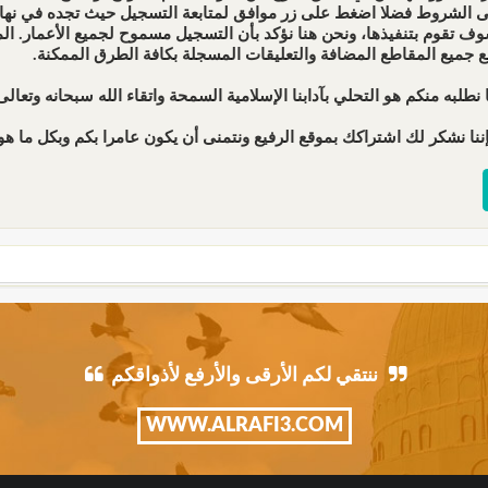
ى الشروط فضلا اضغط على زر موافق لمتابعة التسجيل حيث تجده في نهاية 
ف تقوم بتنفيذها، ونحن هنا نؤكد بأن التسجيل مسموح لجميع الأعمار. 
ع جميع المقاطع المضافة والتعليقات المسجلة بكافة الطرق الممكنة.
 نطلبه منكم هو التحلي بآدابنا الإسلامية السمحة واتقاء الله سبحانه وتعالى 
ننا نشكر لك اشتراكك بموقع الرفيع ونتمنى أن يكون عامرا بكم وبكل ما هو 
ننتقي لكم الأرقى والأرفع لأذواقكم
WWW.ALRAFI3.COM