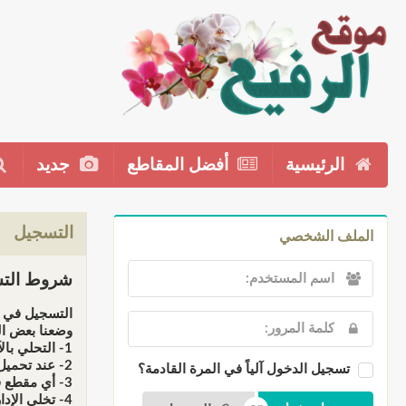
الرئيسية
أفضل المقاطع
جديد
التسجيل
الملف الشخصي
شروط التس
التسجيل في م
وضعنا بعض ال
1- التحلي بالآداب والأخلاق الإسلامية عند إضافت المقاطع أو التعاليق.
2- عند تحميل أي مقطع فإننا نحملك المسؤولية كاملة أمام الله سبحانه وأمام القانون عند المتاجرة به، فالموقع ذو طابع دعوي وليس تجاري.
تسجيل الدخول آلياً في المرة القادمة؟
3- أي مقطع فهو يخضع للمراقبة قبل النشر، لهذا لن تظهر في الموقع إلى بعد موافقة الإدارة أوفريق المراقبين.
4- تخلي الإدارة مسؤوليتها عن أي تعليق يخرج عن التوجه العام للموقع، وجميع التعليقات لا تعبر بالضرورة عن رأي إدارته بل تمثل وجهة نظر ناشرها فقط.