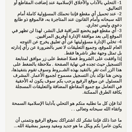
1- التحلي بالآداب والأخلاق الإسلامية عند إضافت المقاطع أو
التعاليق.
2- عند تحميل أي مقطع فإننا نحملك المسؤولية كاملة أمام
الله سبحانه وأمام القانون عند المتاجرة به، فالموقع ذو طابع
دعوي وليس تجاري.
3- أي مقطع فهو يخضع للمراقبة قبل النشر، لهذا لن تظهر في
الموقع إلى بعد موافقة الإدارة أوفريق المراقبين.
4- تخلي الإدارة مسؤوليتها عن أي تعليق يخرج عن التوجه
العام للموقع، وجميع التعليقات لا تعبر بالضرورة عن رأي إدارته
بل تمثل وجهة نظر ناشرها فقط.
إذا وافقت على الشروط فضلا اضغط على زر موافق لمتابعة
التسجيل حيث تجده في نهاية الصفحة . ملاحظة بالضغط على
هذا الزر أنت تقر بالتقيد بهذه الشــروط وسوف تقوم بتنفيذها،
ونحن هنا نؤكد بأن التسجيل مسموح لجميع الأعمار. المشرف
المسئول عن موقع الرفيع يرحب بكم سوف يكون له الأحقية
في التعامل مع جميع المقاطع المضافة والتعليقات المسجلة
بكافة الطرق الممكنة.
لذا فإن كل ما نطلبه منكم هو التحلي بآدابنا الإسلامية السمحة
واتقاء الله سبحانه وتعالى . .
ما عدا ذلك فإننا نشكر لك اشتراكك بموقع الرفيع ونتمنى أن
يكون عامرا بكم وبكل ما هو جديد ومفيد ومميز بمشيئة الله...