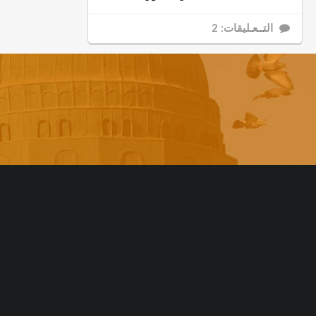
التــعـليقات: 2