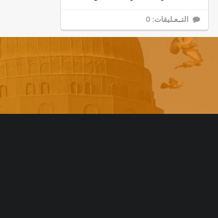
التــعـليقات: 0