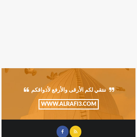
ننتقي لكم الأرقى والأرفع لأذواقكم
WWW.ALRAFI3.COM