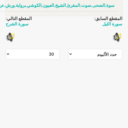
سوة,الضحى,صوت,المقرئ,الشيخ,العيون,الكوشي,برواية,ورش,عن,نافع
مقطع السابق:
المقطع التالي:
رة الليل
سورة الشرح