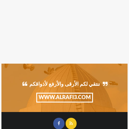
ننتقي لكم الأرقى والأرفع لأذواقكم
WWW.ALRAFI3.COM