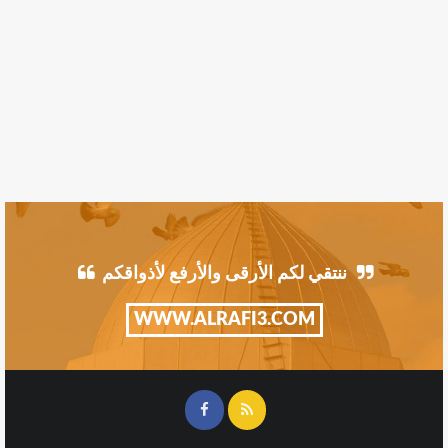
ننتقي لكم الأرقى والأرفع لأذواقكم
WWW.ALRAFI3.COM