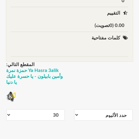
0
التقييم
0.00 (0تصويت)
كلمات مفتاحية
المقطع التالي:
Ya Hasra 3alik حمزة نمرة
وأمين بابيلون - يا حسرة عليك
يا دنيا