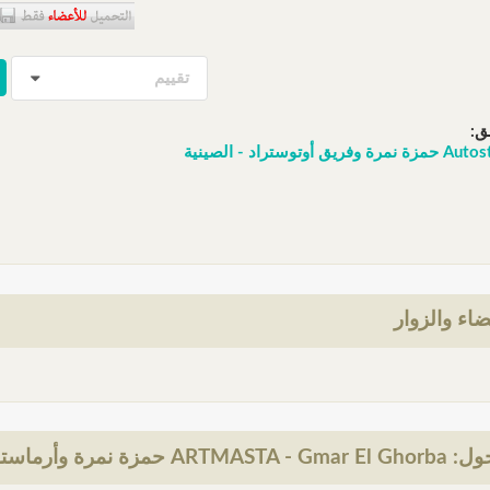
تقييم
ق:
أوتوستراد - الصينية
ضاء والزوار
ة وأرماستا - قمر الغربة