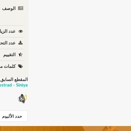
الوصف
عدد الزيا
عدد التحم
التقييم
كلمات مف
المقطع السابق:
Autostrad - Siniya حمزة نمرة وفريق أوتوستر