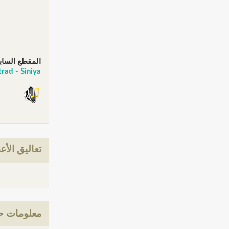
المقطع الساب
Autostrad - Siniya حمزة نمرة وفريق 
تعاليق الأع
معلومات حول: ARTMASTA - Gmar El Ghorba حمزة نمر