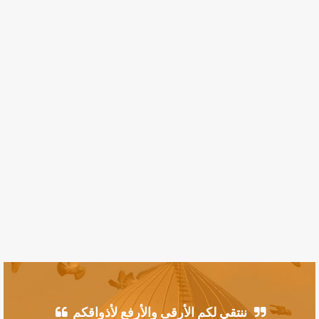
ننتقي لكم الأرقى والأرفع لأذواقكم