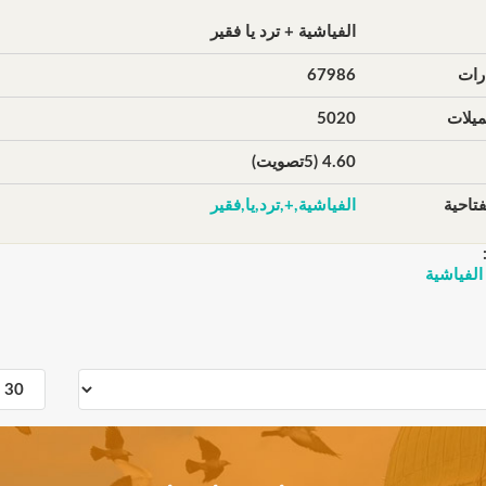
الفياشية + ترد يا فقير
رات
67986
يلات
5020
4.60 (5تصويت)
تاحية
الفياشية,+,ترد,يا,فقير
الفياشية