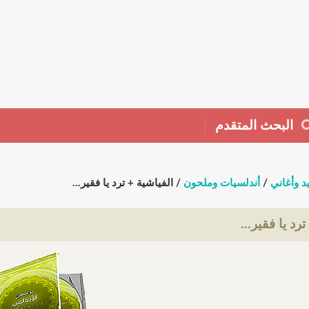
البحث المتقدم
د وأغاني
/
أندلسيات وملحون
/ الفياشية + ترد يا فقير...
رد يا فقير...