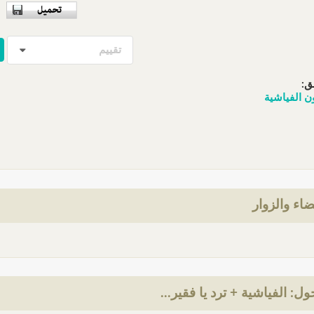
تقييم
ق:
ن الفياشية
ضاء والزوار
: الفياشية + ترد يا فقير...