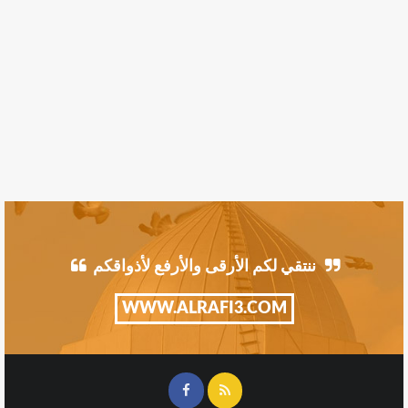
ننتقي لكم الأرقى والأرفع لأذواقكم
WWW.ALRAFI3.COM