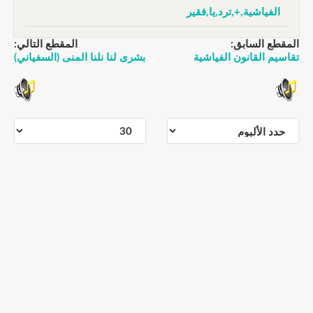
الفياشية,+,ترد,يا,فقير
المقطع السابق:
المقطع التالي:
تقاسيم القانون الفياشية
بشرى لنا نلنا المنى (السفياني)