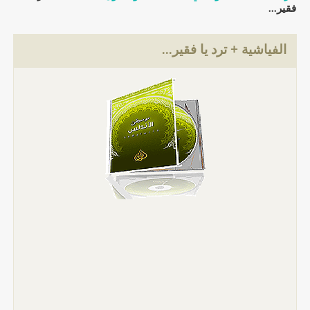
فقير...
الفياشية + ترد يا فقير...