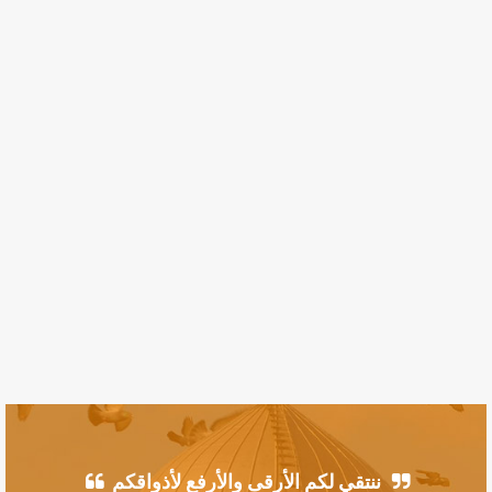
ننتقي لكم الأرقى والأرفع لأذواقكم