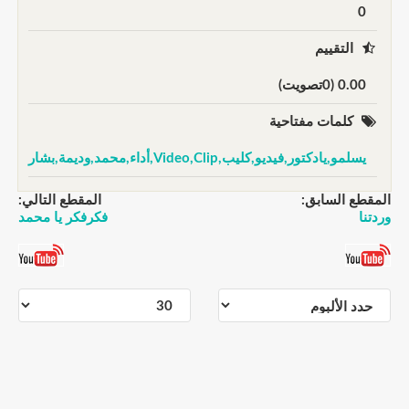
0
التقييم
0.00 (0تصويت)
كلمات مفتاحية
يسلمو,يادكتور,فيديو,كليب,Video,Clip,أداء,محمد,وديمة,بشار
المقطع السابق:
المقطع التالي:
وردتنا
فكرفكر يا محمد