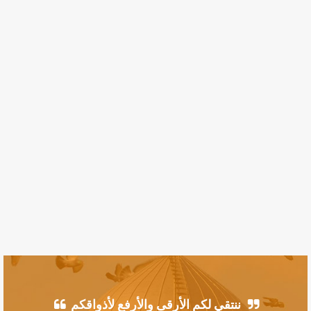
ننتقي لكم الأرقى والأرفع لأذواقكم