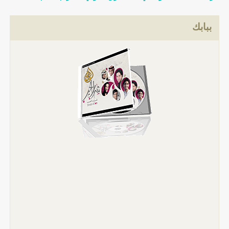
ببابك