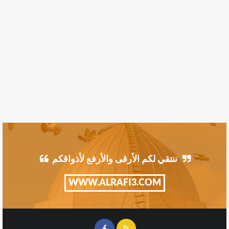
ننتقي لكم الأرقى والأرفع لأذواقكم
WWW.ALRAFI3.COM