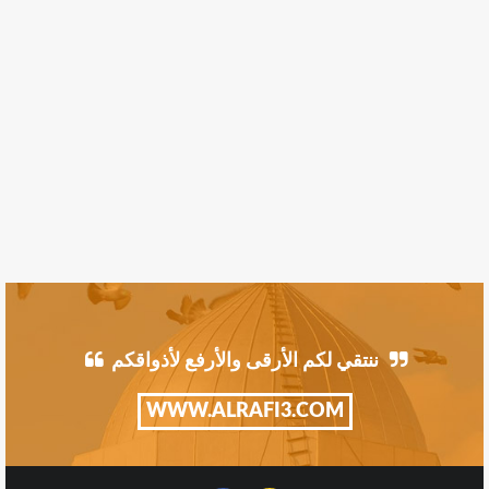
ننتقي لكم الأرقى والأرفع لأذواقكم
WWW.ALRAFI3.COM