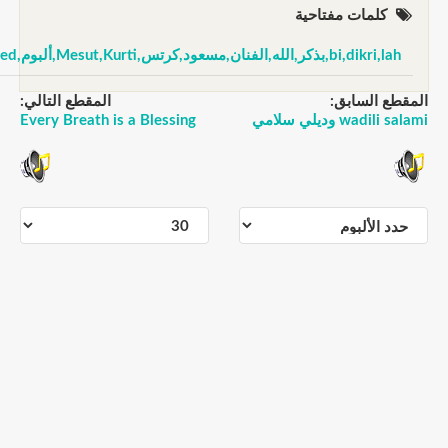
كلمات مفتاحية
bi,dikri,lah,بذكر,الله,الفنان,مسعود,كرتس,Mesut,Kurti,ألبوم,Beloved
قطع السابق:
المقطع التالي:
wadili  وديلي سلامي
Every Breath is a Blessing