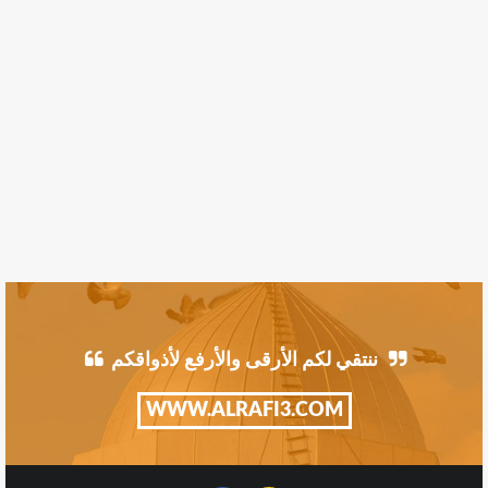
ننتقي لكم الأرقى والأرفع لأذواقكم
WWW.ALRAFI3.COM