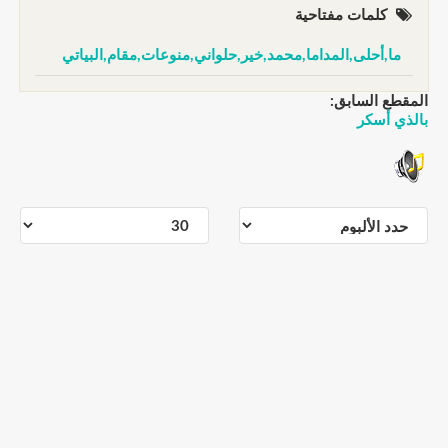
كلمات مفتاحية
ما,أحلى,المداما,محمد,خير,حلواني,منوعات,مقام,البياتي
المقطع السابق:
بالذي أسكر