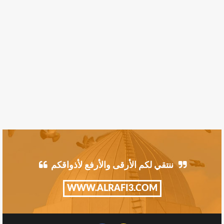
ننتقي لكم الأرقى والأرفع لأذواقكم
WWW.ALRAFI3.COM