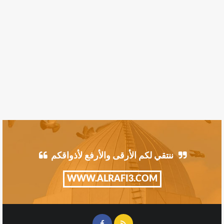
ننتقي لكم الأرقى والأرفع لأذواقكم
WWW.ALRAFI3.COM