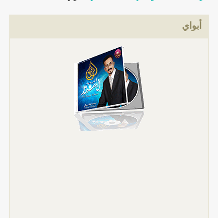
أبواي