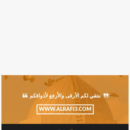
ننتقي لكم الأرقى والأرفع لأذواقكم
WWW.ALRAFI3.COM