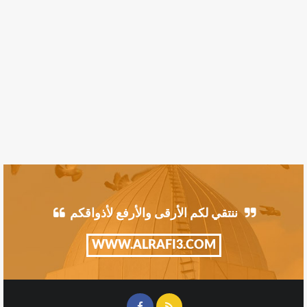
ننتقي لكم الأرقى والأرفع لأذواقكم
WWW.ALRAFI3.COM