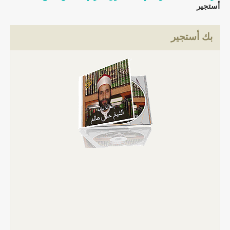
أستجير
بك أستجير