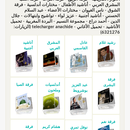
المشرق العربي - أناشيد الأطفال - مختارات أندلسية - فرقة
الشوق - ناس الغيوان - مختارات الأعضاء - عبد السلام
الحسني - أناشيد أجنبية - عزيز لواء - تواشيح وابتهالات - جلال
الدين - أحمد دراع - مجموعة النسيم - البردة المغربية - تحميل
الأناشيد - تحميل الأغاني - telecharger anachide (الزيارات:
6321276)
رشيد غلام
عادل
المشرق
أناشيد
القاسمي
العربي
أجنبية
فرقة
أندلسيات
فرقة الصبا
البشرى
عبد العزيز
وملحون
بوشرويط
فرقة نغم
هشام كريم
فرقة
نوفل تمري