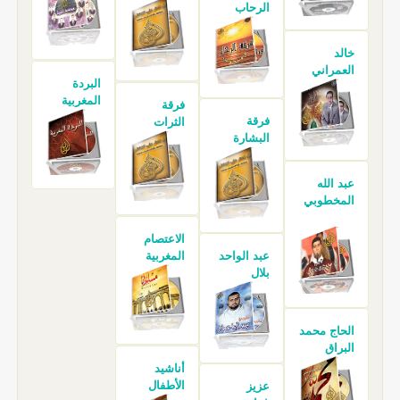
الرحاب
خالد
العمراني
البردة
المغربية
فرقة
فرقة
الثرات
البشارة
عبد الله
المخطوبي
الاعتصام
عبد الواحد
المغربية
بلال
الحاج محمد
البراق
أناشيد
الأطفال
عزيز