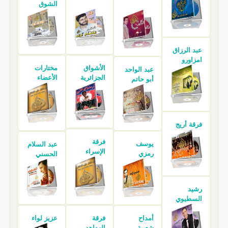
الشوق
عبد الرزاق
امزاورو
الأشواق
مختارات
عبد الواحد
الجزائرية
الأعضاء
أبو حاتم
فرقة أريج
فرقة
يوسف
عبد السلام
الإسراء
رمزي
الحسني
رشيد
السطيوي
أمداح
فرقة
عزيز لواء
شعبية
الهداهد