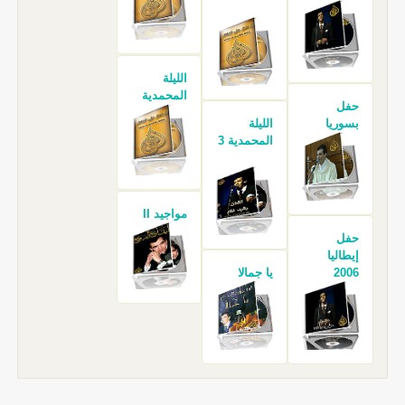
الليلة
المحمدية
حفل
بسوريا
الليلة
المحمدية 3
مواجيد II
حفل
إيطاليا
2006
يا جمالا