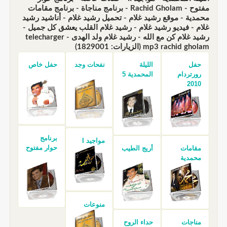
مفتوح - Rachid Gholam - برنامج مناجاة - برنامج مقامات
محمدية - موقع رشيد غلام - تحميل رشيد غلام - أناشيد رشيد
غلام - فيديو رشيد غلام - رشيد غلام القلب يعشق كل جميل -
رشيد غلام كن مع الله - رشيد غلام ولد الهدى - telecharger
mp3 rachid gholam (الزيارات: 1829001)
حفل
الليلة
نفحات وجد
حفل خاص
رورتردام
المحمدية 5
2010
برنامج
مواجيد I
حوار مفتوح
مقامات
أريج الطيب
محمدية
منوعات
مناجات
حداء الروح