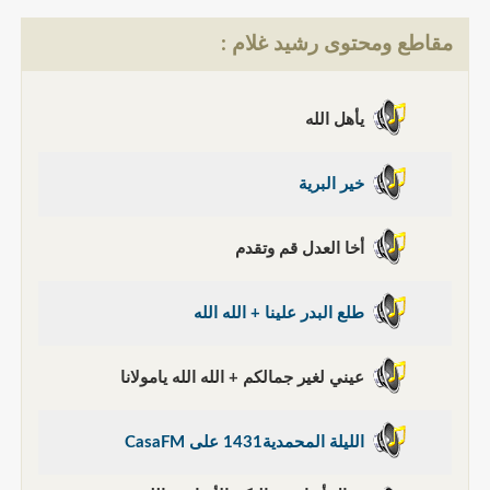
مقاطع ومحتوى رشيد غلام :
يأهل الله
خير البرية
أخا العدل قم وتقدم
طلع البدر علينا + الله الله
عيني لغير جمالكم + الله الله يامولانا
الليلة المحمدية1431 على CasaFM