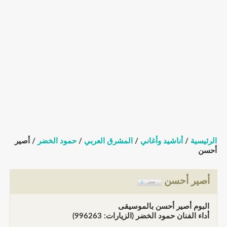
الرئيسية
/
أناشيد وأغاني
/
المشرق العربي
/
حمود الخضر
/ أصير
أحسن
أصير أحسن
البوم أصير أحسن بالموسيقى
أداء الفنان حمود الخضر (الزيارات: 996263)