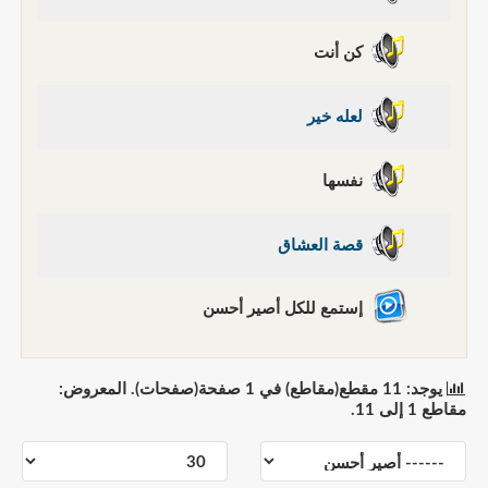
كن أنت
لعله خير
نفسها
قصة العشاق
إستمع للكل أصير أحسن
يوجد: 11 مقطع(مقاطع) في 1 صفحة(صفحات). المعروض:
مقاطع 1 إلى 11.