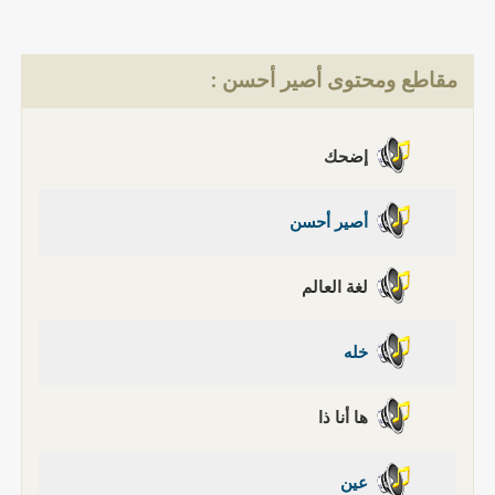
مقاطع ومحتوى أصير أحسن :
إضحك
أصير أحسن
لغة العالم
خله
ها أنا ذا
عين