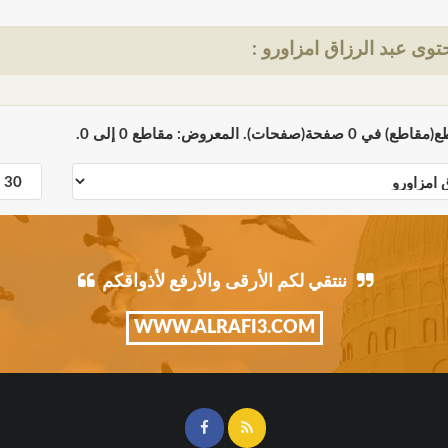
وى عبد الرزاق امزاورو :
ننتقي لكم الأرقى والأرفع لأذواقكم
WWW.ALRAFI3.COM