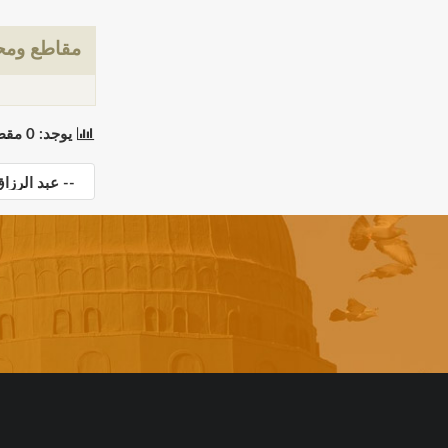
مقاطع ومحت
يوجد: 0 مقطع(مقاطع) في 0 صفحة(صفحات). المعروض: مقاطع 0 إلى 0.