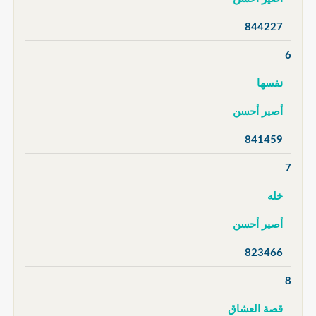
844227
6
نفسها
أصير أحسن
841459
7
خله
أصير أحسن
823466
8
قصة العشاق