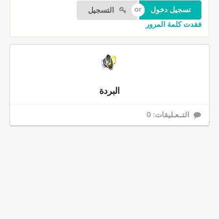
التسجيل
فقدت كلمة المرور
البردة
التــعـليقات: 0