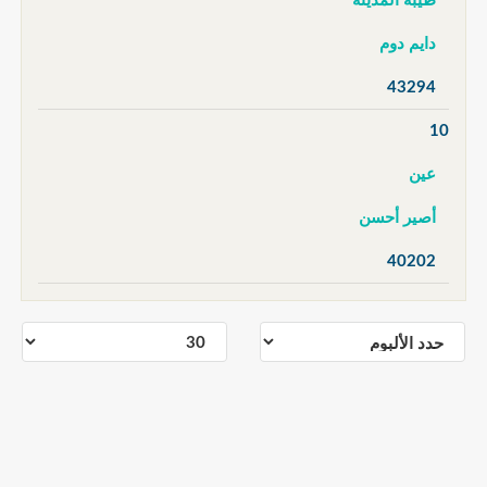
طيبة المدينة
دايم دوم
43294
10
عين
أصير أحسن
40202