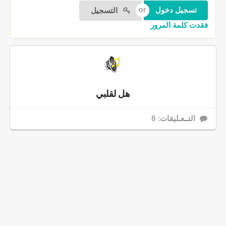
التسجيل
فقدت كلمة المرور
هل لقلبي
التــعـليقات: 8