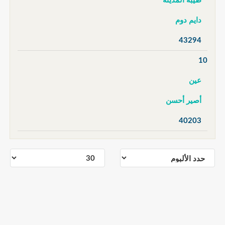
طيبة المدينة
دايم دوم
43294
10
عين
أصير أحسن
40203