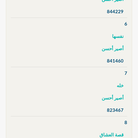
844229
6
نفسها
أصير أحسن
841460
7
خله
أصير أحسن
823467
8
قصة العشاق