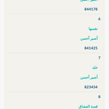
844178
6
نفسها
أصير أحسن
841425
7
خله
أصير أحسن
823434
8
قصة العشاق