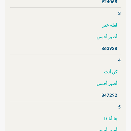
924068
3
لعله خير
أصير أحسن
863938
4
كن أنت
أصير أحسن
847292
5
ها أنا ذا
أصير أحسن