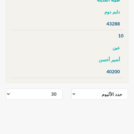
طيبة المدينة
دايم دوم
43288
10
عين
أصير أحسن
40200