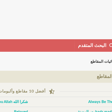
البحث المتقدم
ئيات المقاطع
لمقاطع
أفضل 10 مقاطع وألبومات حسب التقييم
Always Be Th
شكرا الله Thank You Allah
badr m بدر المدينة
Beloved