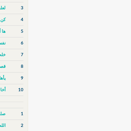
3
لعل
4
كن 
5
ها أ
6
نفس
7
خله
8
قصة
9
يأهل
10
أخا
1
صلى
2
الله