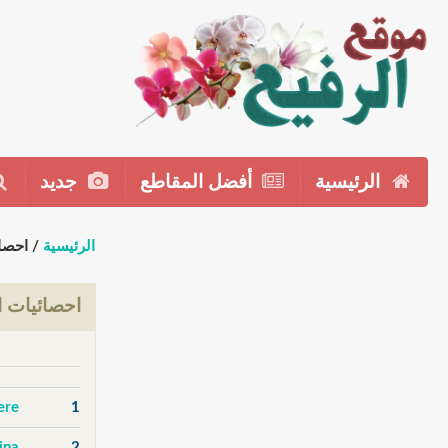
الرئيسية
أفضل المقاطع
جديد
الرئيسية
/ احصا
احصائيات ا
ere
1
2
adina