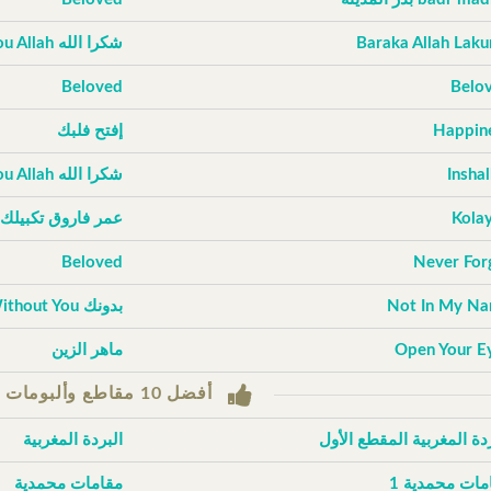
Baraka Allah Lak
شكرا الله Thank You Allah
Beloved
Belo
Happin
إفتح فلبك
Inshal
شكرا الله Thank You Allah
Kola
عمر فاروق تكبيلك
Beloved
Never For
Not In My N
بدونك Without You
Open Your E
ماهر الزين
أفضل 10 مقاطع وألبومات حسب التصويتات
ردة المغربية المقطع الأول
البردة المغربية
مات محمدية 1
مقامات محمدية