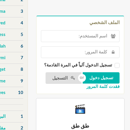
uma
3
الملف الشخصي
ved
4
ess
5
lah
6
ymi
7
تسجيل الدخول آلياً في المرة القادمة؟
get
8
التسجيل
ame
9
فقدت كلمة المرور
yes
10
1
الب
طق طق
2
مقا