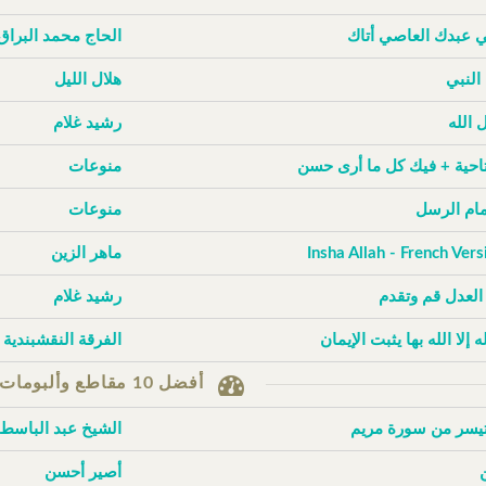
ي عبدك العاصي أتاك
الحاج محمد البراق
 النبي
هلال الليل
 الله
رشيد غلام
تاحية + فيك كل ما أرى حسن
منوعات
إمام الرسل
منوعات
Insha Allah - French Vers
ماهر الزين
 العدل قم وتقدم
رشيد غلام
له إلا الله بها يثبت الإيمان
الفرقة النقشبندية
أفضل 10 مقاطع وألبومات حسب الزيارات
تيسر من سورة مريم
الشيخ عبد الباسط
أصير أحسن