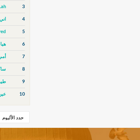
Lah
3
4
اني
ved
5
6
هيا 
7
أمي
8
ساك
9
طيب
10
عين