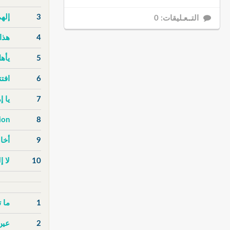
3
إله
التــعـليقات: 0
4
هذا
5
يأهل
6
افت
7
يا 
ion
8
9
أخا
10
لا إ
1
ما 
2
عين