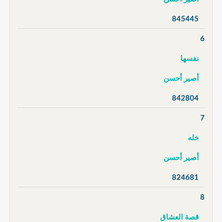
845445
6
نفسها
أصير أحسن
842804
7
خله
أصير أحسن
824681
8
قصة العشاق