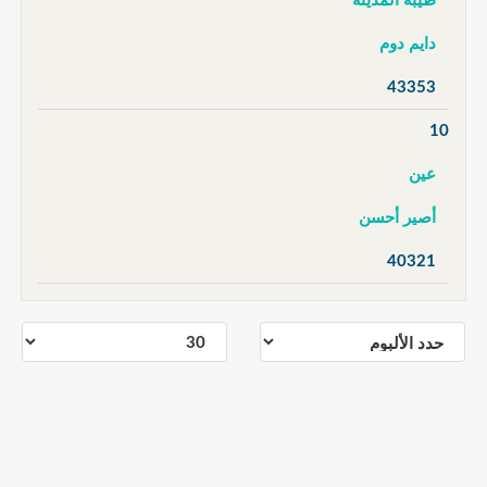
طيبة المدينة
دايم دوم
43353
10
عين
أصير أحسن
40321