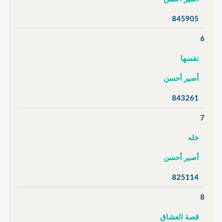
845905
6
نفسها
أصير أحسن
843261
7
خله
أصير أحسن
825114
8
قصة العشاق