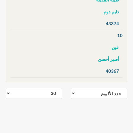
طيبة المدينة
دايم دوم
43374
10
عين
أصير أحسن
40367