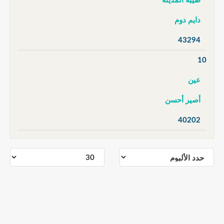
طيبة المدينة
دايم دوم
43294
10
عين
أصير أحسن
40202