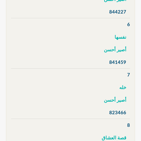
844227
6
نفسها
أصير أحسن
841459
7
خله
أصير أحسن
823466
8
قصة العشاق