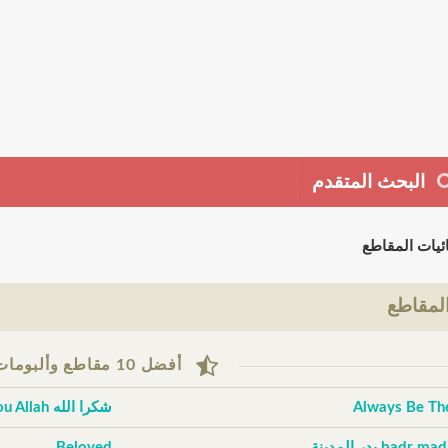
البحث المتقدم
ئيات المقاطع
لمقاطع
أفضل 10 مقاطع وألبومات حسب التقييم
Always Be Th
شكرا الله Thank You Allah
badr m بدر المدينة
Beloved