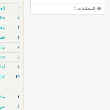
3
إله
التــعـليقات: 1
4
هذا
5
يأهل
6
افت
7
يا 
ion
8
9
أخا
10
لا إ
1
ما 
2
عين