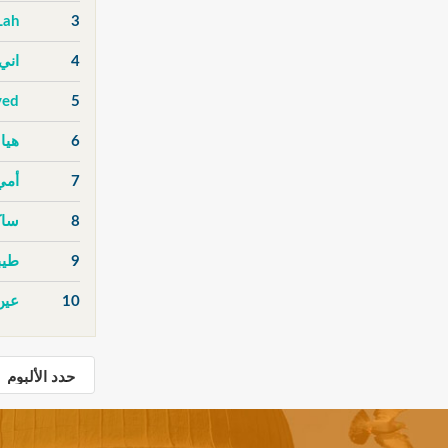
Lah
3
4
اني
ved
5
6
هيا 
7
أمي
8
ساك
9
طيب
10
عين