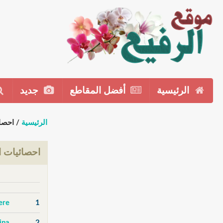
الرئيسية
أفضل المقاطع
جديد
الرئيسية
/ احصا
احصائيات ا
ere
1
2
adina