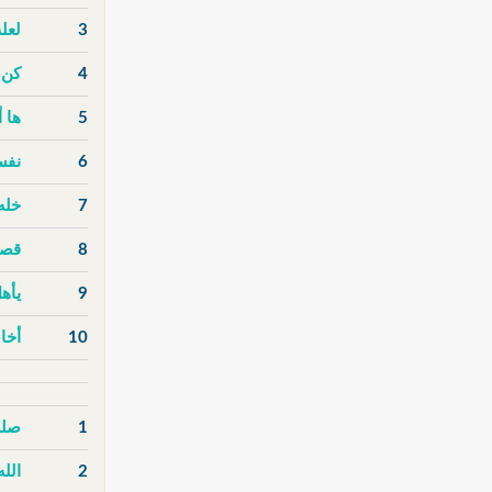
3
لعل
4
كن 
5
ها أ
6
نفس
7
خله
8
قصة
9
يأهل
10
أخا
1
صلى
2
الله