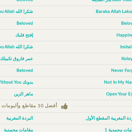
Baraka Allah Lak
شكرا الله Thank You Allah
Beloved
Belo
Happin
إفتح فلبك
Inshal
شكرا الله Thank You Allah
Kola
عمر فاروق تكبيلك
Beloved
Never For
Not In My N
بدونك Without You
Open Your E
ماهر الزين
أفضل 10 مقاطع وألبومات حسب التصويتات
ردة المغربية المقطع الأول
البردة المغربية
مات محمدية 1
مقامات محمدية