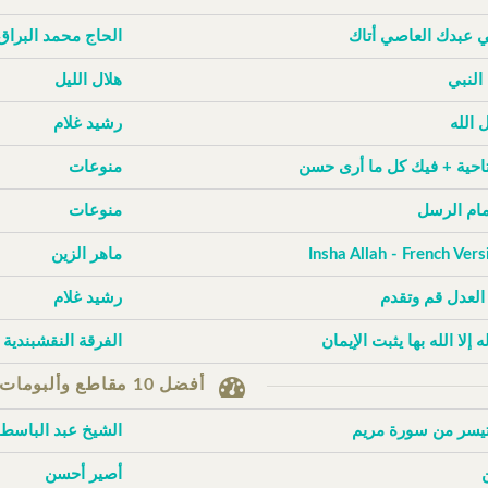
ي عبدك العاصي أتاك
الحاج محمد البراق
 النبي
هلال الليل
 الله
رشيد غلام
تاحية + فيك كل ما أرى حسن
منوعات
إمام الرسل
منوعات
Insha Allah - French Vers
ماهر الزين
 العدل قم وتقدم
رشيد غلام
له إلا الله بها يثبت الإيمان
الفرقة النقشبندية
أفضل 10 مقاطع وألبومات حسب الزيارات
تيسر من سورة مريم
الشيخ عبد الباسط
أصير أحسن