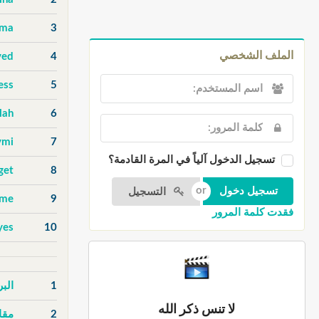
uma
3
الملف الشخصي
ved
4
ess
5
lah
6
ymi
7
تسجيل الدخول آلياً في المرة القادمة؟
get
8
التسجيل
ame
9
فقدت كلمة المرور
yes
10
1
الب
لا تنس ذكر الله
2
مقا