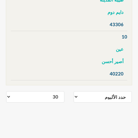
طيبة المدينة
دايم دوم
43306
10
عين
أصير أحسن
40220