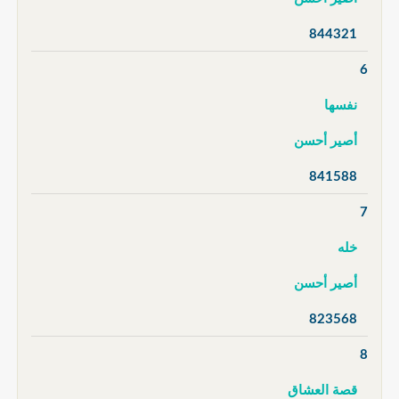
844321
6
نفسها
أصير أحسن
841588
7
خله
أصير أحسن
823568
8
قصة العشاق