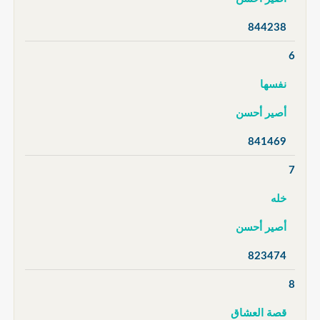
844238
6
نفسها
أصير أحسن
841469
7
خله
أصير أحسن
823474
8
قصة العشاق