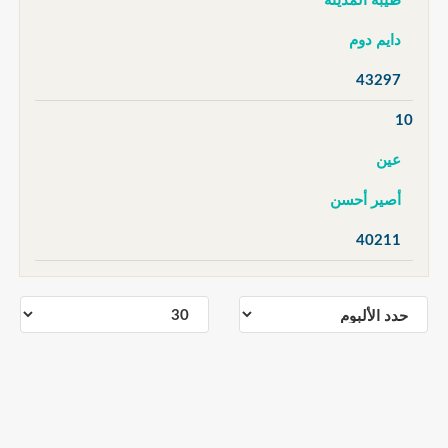
طيبة المدينة
دايم دوم
43297
10
عين
أصير أحسن
40211