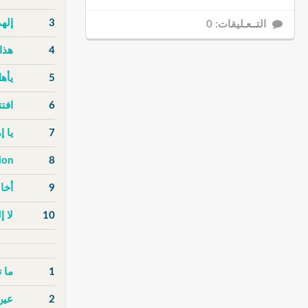
3
إله
التــعـليقات: 0
4
هذا
5
يأهل
6
افت
7
يا 
ion
8
9
أخا
10
لا إ
1
ما 
2
عين