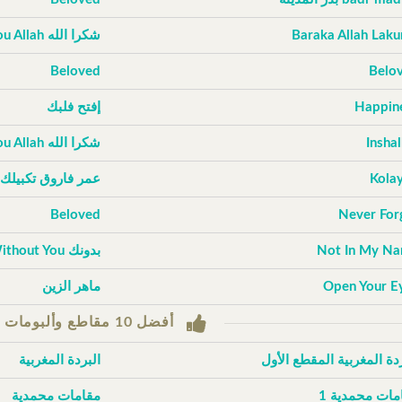
Baraka Allah Lak
شكرا الله Thank You Allah
Beloved
Belo
Happin
إفتح فلبك
Inshal
شكرا الله Thank You Allah
Kola
عمر فاروق تكبيلك
Beloved
Never For
Not In My N
بدونك Without You
Open Your E
ماهر الزين
أفضل 10 مقاطع وألبومات حسب التصويتات
ردة المغربية المقطع الأول
البردة المغربية
مات محمدية 1
مقامات محمدية