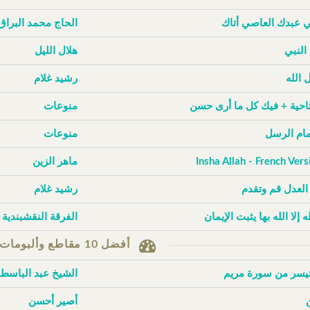
ي عبدك العاصي أتاك
الحاج محمد البراق
 النبي
هلال الليل
 الله
رشيد غلام
تاحية + فيك كل ما أرى حسن
منوعات
إمام الرسل
منوعات
Insha Allah - French Vers
ماهر الزين
 العدل قم وتقدم
رشيد غلام
له إلا الله بها يثبت الإيمان
الفرقة النقشبندية
أفضل 10 مقاطع وألبومات حسب الزيارات
تيسر من سورة مريم
الشيخ عبد الباسط
أصير أحسن