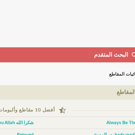
البحث المتقدم
ئيات المقاطع
لمقاطع
أفضل 10 مقاطع وألبومات حسب التقييم
Always Be Th
شكرا الله Thank You Allah
badr m بدر المدينة
Beloved