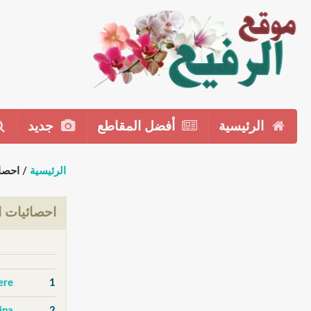
الرئيسية
أفضل المقاطع
جديد
الرئيسية
/ احصا
احصائيات ا
ere
1
2
adina