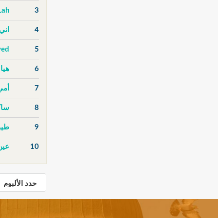
Lah
3
4
اني
ved
5
6
هيا 
7
أمي
8
ساك
9
طيب
10
عين