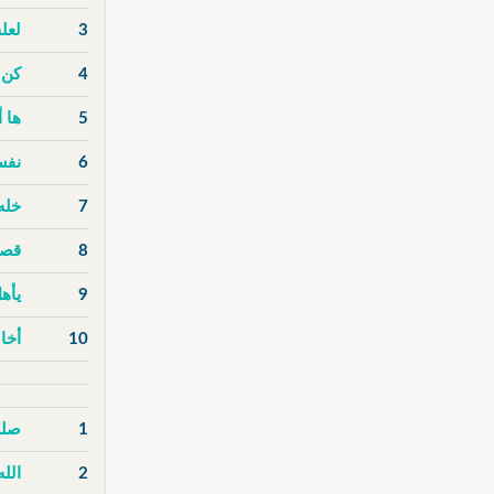
3
لعل
4
كن 
5
ها أ
6
نفس
7
خله
8
قصة
9
يأهل
10
أخا
1
صلى
2
الله