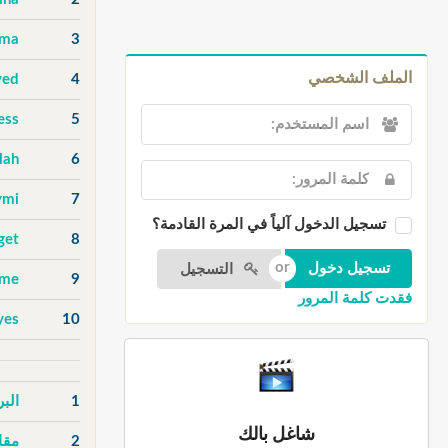
uma
3
الملف الشخصي
ved
4
ess
5
lah
6
ymi
7
تسجيل الدخول آلياً في المرة القادمة؟
get
8
التسجيل
ame
9
فقدت كلمة المرور
yes
10
1
الب
شاغل بالك
2
مقا