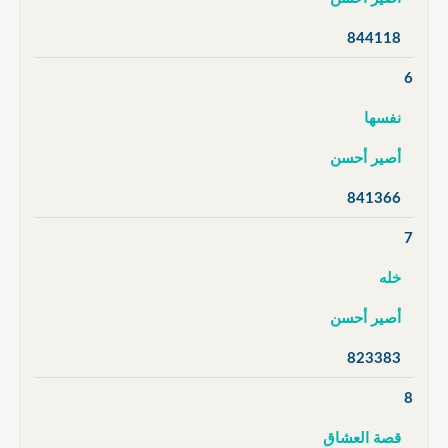
844118
6
نفسها
أصير أحسن
841366
7
خله
أصير أحسن
823383
8
قصة العشاق