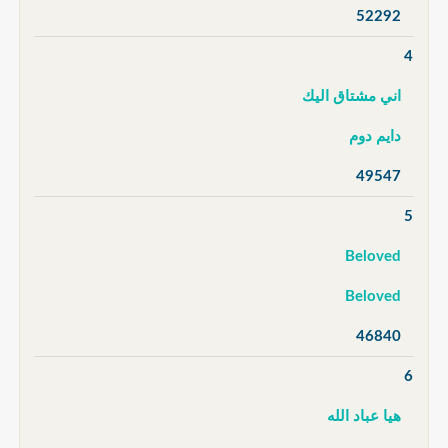
52292
4
اني مشتاق اليك
دايم دوم
49547
5
Beloved
Beloved
46840
6
هيا عباد الله