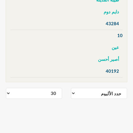
طيبة المدينة
دايم دوم
43284
10
عين
أصير أحسن
40192