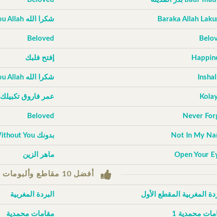
Baraka Allah Lak
شكرا الله Thank You Allah
Beloved
Belo
Happin
إفتح فلبك
Inshal
شكرا الله Thank You Allah
Kola
عمر فاروق تكبيلك
Beloved
Never For
Not In My N
بدونك Without You
Open Your E
ماهر الزين
أفضل 10 مقاطع وألبومات حسب التصويتات
ردة المغربية المقطع الأول
البردة المغربية
مات محمدية 1
مقامات محمدية