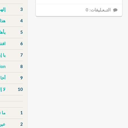
3
إله
التــعـليقات: 0
4
هذا
5
يأهل
6
افت
7
يا 
ion
8
9
أخا
10
لا إ
1
ما 
2
عين