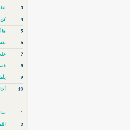
3
لعل
4
كن 
5
ها أ
6
نفس
7
خله
8
قصة
9
يأهل
10
أخا
1
صلى
2
الله