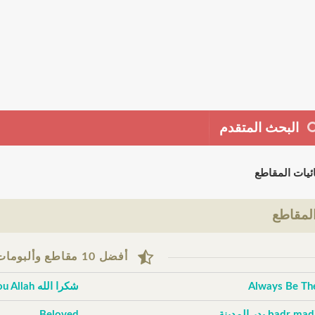
البحث المتقدم
ئيات المقاطع
لمقاطع
أفضل 10 مقاطع وألبومات حسب التقييم
Always Be Th
شكرا الله Thank You Allah
badr m بدر المدينة
Beloved