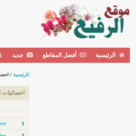
الرئيسية
أفضل المقاطع
جديد
الرئيسية
/ احصا
احصائيات ا
ere
1
2
adina