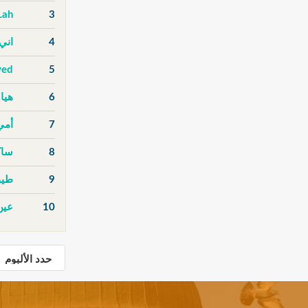
Lah
3
4
اني
ved
5
6
هيا 
7
أمي
8
ساك
9
طيب
10
عين