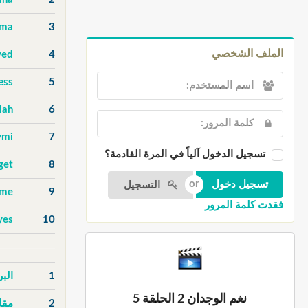
uma
3
الملف الشخصي
ved
4
ess
5
lah
6
ymi
7
تسجيل الدخول آلياً في المرة القادمة؟
get
8
التسجيل
ame
9
فقدت كلمة المرور
yes
10
1
الب
نغم الوجدان 2 الحلقة 5
2
مقا