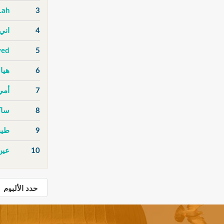
Lah
3
4
اني
ved
5
6
هيا 
7
أمي
8
ساك
9
طيب
10
عين