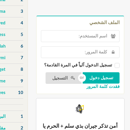
uma
3
الملف الشخصي
ved
4
ess
5
lah
6
ymi
7
تسجيل الدخول آلياً في المرة القادمة؟
get
8
التسجيل
ame
9
فقدت كلمة المرور
yes
10
1
الب
أمن تذكر جيران بذي سلم + الحرم يا
2
مقا