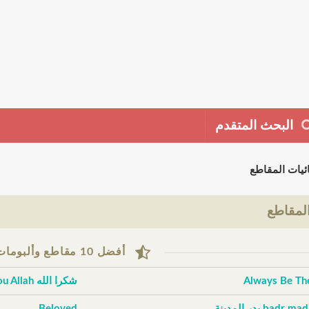
البحث المتقدم
ئيات المقاطع
لمقاطع
أفضل 10 مقاطع وألبومات حسب التقييم
Always Be Th
شكرا الله Thank You Allah
badr m بدر المدينة
Beloved