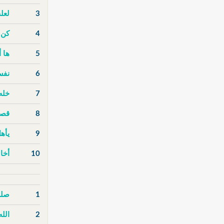
3
لعل
4
كن 
5
ها أ
6
نفس
7
خله
8
قصة
9
يأهل
10
أخا
1
صلى
2
الله