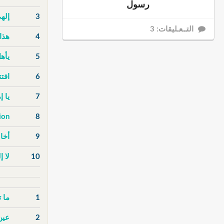
رسول
3
إله
التــعـليقات: 3
4
هذا
5
يأهل
6
افت
7
يا 
ion
8
9
أخا
10
لا إ
1
ما 
2
عين