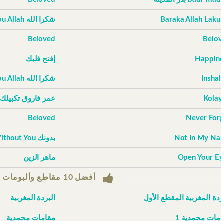
Baraka Allah Lak
شكرا الله Thank You Allah
Beloved
Belo
Happin
إفتح فلبك
Inshal
شكرا الله Thank You Allah
Kola
عمر فاروق تكبيلك
Beloved
Never For
Not In My N
بدونك Without You
Open Your E
ماهر الزين
أفضل 10 مقاطع وألبومات حسب التصويتات
ردة المغربية المقطع الأول
البردة المغربية
مات محمدية 1
مقامات محمدية