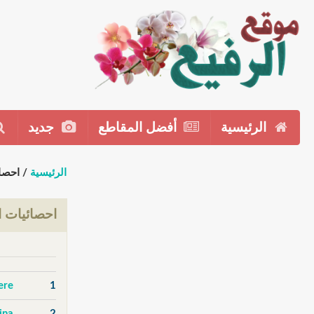
الرئيسية
أفضل المقاطع
جديد
الرئيسية
/ احصا
احصائيات ا
ere
1
2
adina