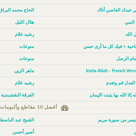
ي عبدك العاصي أتاك
الحاج محمد البراق
 النبي
هلال الليل
 الله
رشيد غلام
تاحية + فيك كل ما أرى حسن
منوعات
إمام الرسل
منوعات
Insha Allah - French Vers
ماهر الزين
 العدل قم وتقدم
رشيد غلام
له إلا الله بها يثبت الإيمان
الفرقة النقشبندية
أفضل 10 مقاطع وألبومات حسب الزيارات
تيسر من سورة مريم
الشيخ عبد الباسط
أصير أحسن