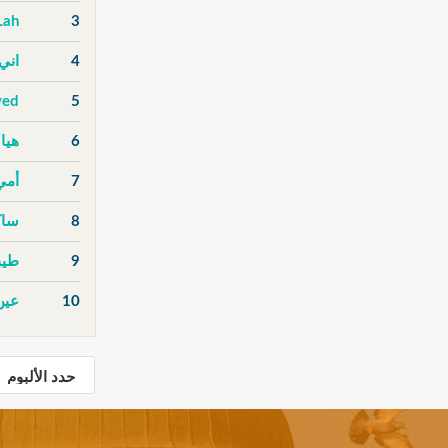
Lah
3
4
اني
ved
5
6
هيا 
7
أمي
8
ساك
9
طيب
10
عين