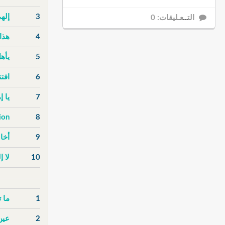
3
إله
التــعـليقات: 0
4
هذا
5
يأهل
6
افت
7
يا 
ion
8
9
أخا
10
لا إ
1
ما 
2
عين