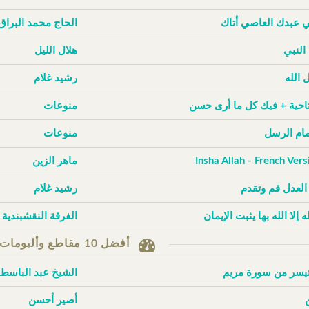
ي عبدك العاصي أتاك
الحاج محمد البراق
 النبي
هلال الليل
 الله
رشيد غلام
تاحية + فيك كل ما أرى حسن
منوعات
إمام الرسل
منوعات
Insha Allah - French Vers
ماهر الزين
 العدل قم وتقدم
رشيد غلام
له إلا الله بها يثبت الإيمان
الفرقة النقشبندية
أفضل 10 مقاطع وألبومات حسب الزيارات
تيسر من سورة مريم
الشيخ عبد الباسط
أصير أحسن