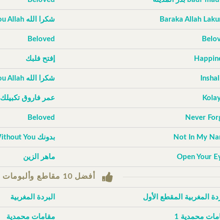
Baraka Allah Lak
شكرا الله Thank You Allah
Beloved
Belo
Happin
إفتح فلبك
Inshal
شكرا الله Thank You Allah
Kola
عمر فاروق تكبيلك
Beloved
Never For
Not In My N
بدونك Without You
Open Your E
ماهر الزين
أفضل 10 مقاطع وألبومات حسب التصويتات
ردة المغربية المقطع الأول
البردة المغربية
مات محمدية 1
مقامات محمدية