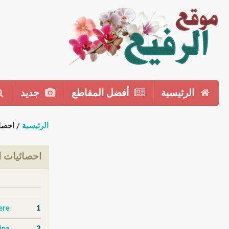
الرئيسية
أفضل المقاطع
جديد
الرئيسية
/ احصا
احصائيات ا
ere
1
2
adina