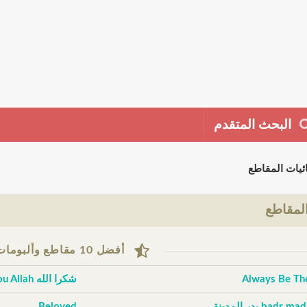
البحث المتقدم
ئيات المقاطع
لمقاطع
أفضل 10 مقاطع وألبومات حسب التقييم
Always Be Th
شكرا الله Thank You Allah
badr m بدر المدينة
Beloved