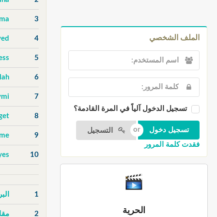
uma
3
الملف الشخصي
ved
4
ess
5
lah
6
ymi
7
تسجيل الدخول آلياً في المرة القادمة؟
get
8
التسجيل
ame
9
فقدت كلمة المرور
yes
10
1
الب
الحرية
2
مقا