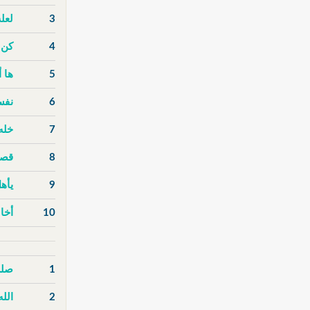
3
لعل
4
كن 
5
ها أ
6
نفس
7
خله
8
قصة
9
يأهل
10
أخا
1
صلى
2
الله