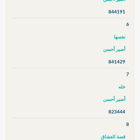
844191
6
نفسها
أصير أحسن
841429
7
خله
أصير أحسن
823444
8
قصة العشاق