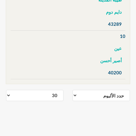
طيبة المدينة
دايم دوم
43289
10
عين
أصير أحسن
40200